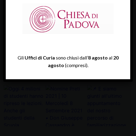
FACEBOOK
Diocesi Di Padova
TWITTER
Tweets by diocesipadova
Gli
Uffici di Curia
sono chiusi dall’
8 agosto
al
20
agosto
(compresi).
INSTAGRAM