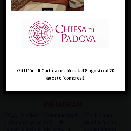
FACEBOOK
Diocesi Di Padova
Gli
Uffici di Curia
sono chiusi dall’
8 agosto
al
20
TWITTER
agosto
(compresi).
Tweets by diocesipadova
INSTAGRAM