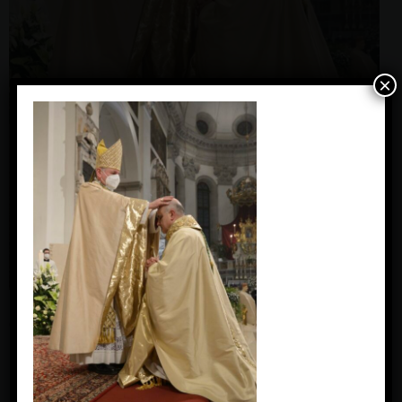
×
Domenica 16 gennaio 2022 – basilica Cattedrale – Padova
Ordinazione episcopale mons. Giampaolo Dianin (c) Giorgio
Boato
« Previous Image
Next Image »