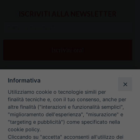
ISCRIVITI ALLA NEWSLETTER
Inserisci
la
tua
e-
mail
*
Informativa
Utilizziamo cookie o tecnologie simili per
finalità tecniche e, con il tuo consenso, anche per
altre finalità ("interazioni e funzionalità semplici",
"miglioramento dell'esperienza", "misurazione" e
"targeting e pubblicità") come specificato nella
HOME
CONTATTI
cookie policy.
Cliccando su "accetta" acconsenti all'utilizzo dei
ORARIO UFFICI DI CURIA: DAL LUNEDÌ AL VENERDÌ DALLE 9