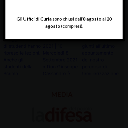
Tweets by diocesipadova
Gli
Uffici di Curia
sono chiusi dall’
8 agosto
al
20
agosto
(compresi).
INSTAGRAM
MEDIA