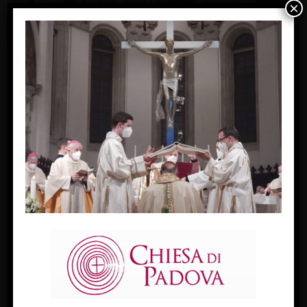
×
Domenica 16 gennaio 2022 – basilica Cattedrale – Padova
Ordinazione episcopale mons. Giampaolo Dianin (c) Giorgio
Boato
« Previous Image
Next Image »
FACEBOOK
Diocesi Di Padova
TWITTER