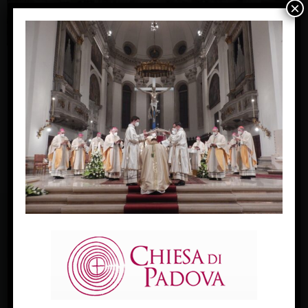
×
Domenica 16 gennaio 2022 – basilica Cattedrale – Padova
Ordinazione episcopale mons. Giampaolo Dianin (c) Giorgio
Boato
« Previous Image
Next Image »
FACEBOOK
Diocesi Di Padova
TWITTER