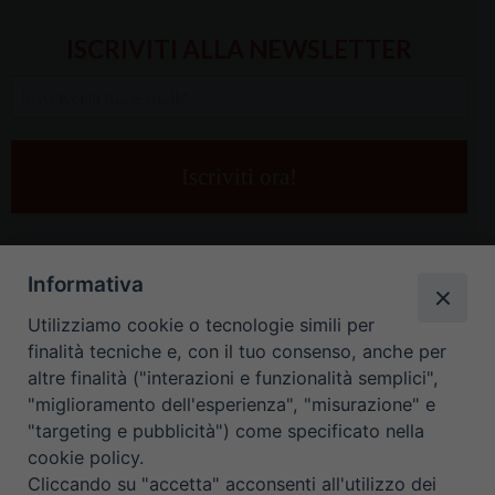
ISCRIVITI ALLA NEWSLETTER
Inserisci
la
tua
e-
mail
*
Informativa
Utilizziamo cookie o tecnologie simili per
finalità tecniche e, con il tuo consenso, anche per
altre finalità ("interazioni e funzionalità semplici",
"miglioramento dell'esperienza", "misurazione" e
"targeting e pubblicità") come specificato nella
HOME
CONTATTI
cookie policy.
Cliccando su "accetta" acconsenti all'utilizzo dei
ORARIO UFFICI DI CURIA: DAL LUNEDÌ AL VENERDÌ DALLE 9