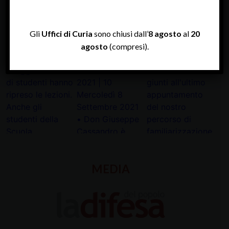
Tweets by diocesipadova
Gli
Uffici di Curia
sono chiusi dall’
8 agosto
al
20
agosto
(compresi).
INSTAGRAM
MEDIA