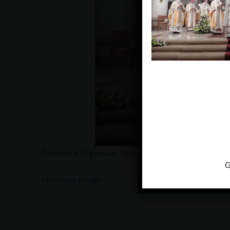
Domenica 16 gennaio 2022 – basilica Cattedrale – Pa
G
« Previous Image