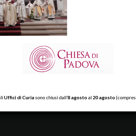
dova Ordinazione episcopale mons. Giampaolo Dianin (c) Giorgio
li
Uffici di Curia
sono chiusi dall’
8 agosto
al
20 agosto
(compresi