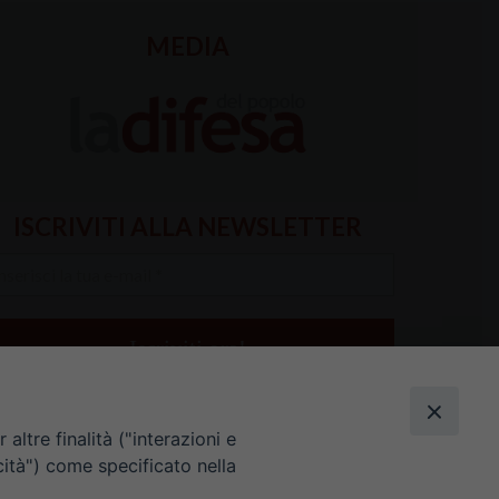
MEDIA
ISCRIVITI ALLA NEWSLETTER
serisci
a
il
altre finalità ("interazioni e
cità") come specificato nella