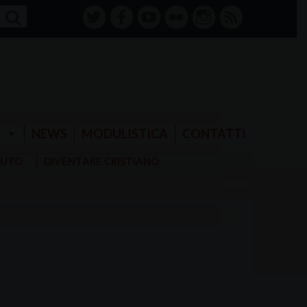
twitter
facebook-
youtube
Flickr
instagram
RSS
alt
E
NEWS
MODULISTICA
CONTATTI
AIUTO
DIVENTARE CRISTIANO