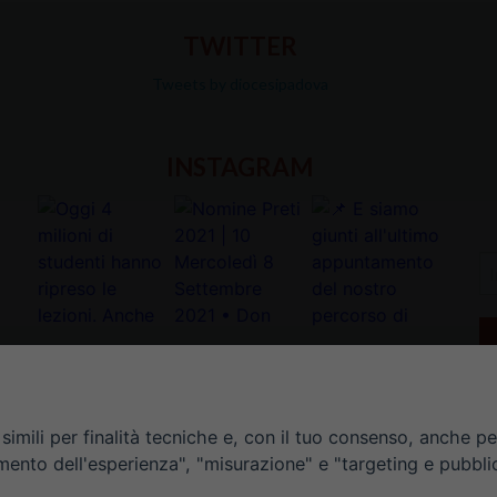
TWITTER
Tweets by diocesipadova
INSTAGRAM
In
la
tu
e-
ma
*
imili per finalità tecniche e, con il tuo consenso, anche per 
amento dell'esperienza", "misurazione" e "targeting e pubbli