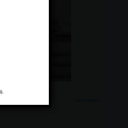
 Boato
).
Next Image »