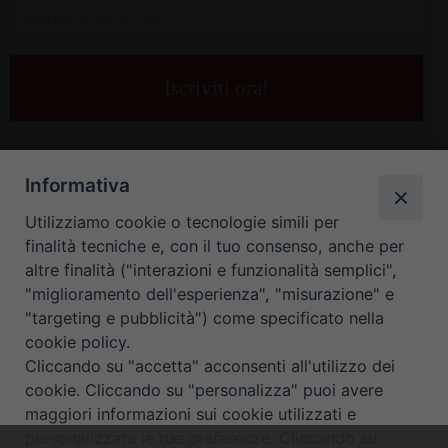
Inserisci
la
tua
e-
mail
*
Informativa
Utilizziamo cookie o tecnologie simili per
finalità tecniche e, con il tuo consenso, anche per
altre finalità ("interazioni e funzionalità semplici",
"miglioramento dell'esperienza", "misurazione" e
"targeting e pubblicità") come specificato nella
HOME
CONTATTI
cookie policy.
Cliccando su "accetta" acconsenti all'utilizzo dei
ORARIO UFFICI DI CURIA: DAL LUNEDÌ AL VENERDÌ DALLE 9
cookie. Cliccando su "personalizza" puoi avere
maggiori informazioni sui cookie utilizzati e
ALLE 12.30
personalizzare le tue preferenze. Cliccando su