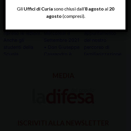
INSTAGRAM
Gli
Uffici di Curia
sono chiusi dall’
8 agosto
al
20
agosto
(compresi).
MEDIA
ISCRIVITI ALLA NEWSLETTER