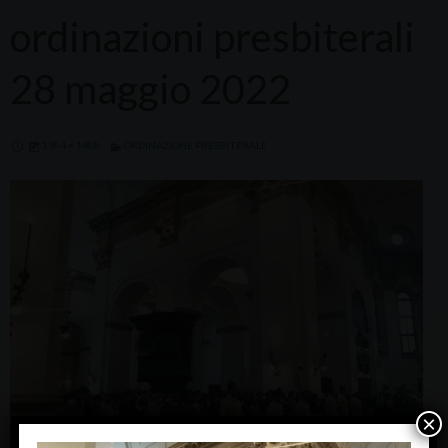
ordinazioni presbiterali
28 maggio 2022
1984 × 1488
ORDINAZIONE PRESBITERALE
×