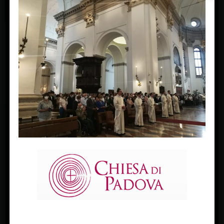
ordinazioni presbiterali 28 maggio 2022
« Previous Image
Next Image »
FACEBOOK
Diocesi Di Padova
TWITTER
Tweets by diocesipadova