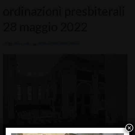
ordinazioni presbiterali
28 maggio 2022
1984 × 1488
ORDINAZIONE PRESBITERALE
×