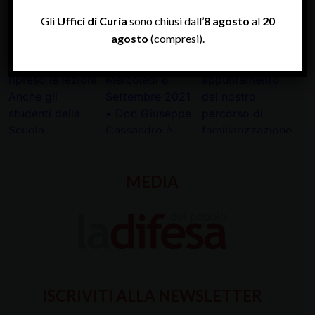
INSTAGRAM
Gli
Uffici di Curia
sono chiusi dall’
8 agosto
al
20
agosto
(compresi).
MEDIA
ISCRIVITI ALLA NEWSLETTER