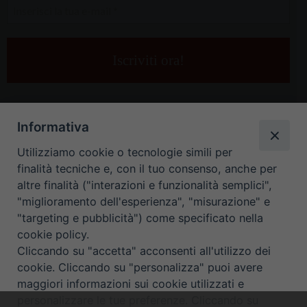
Inserisci
la
tua
e-
mail
*
Informativa
Utilizziamo cookie o tecnologie simili per
finalità tecniche e, con il tuo consenso, anche per
altre finalità ("interazioni e funzionalità semplici",
"miglioramento dell'esperienza", "misurazione" e
"targeting e pubblicità") come specificato nella
HOME
CONTATTI
cookie policy.
Cliccando su "accetta" acconsenti all'utilizzo dei
ORARIO UFFICI DI CURIA: DAL LUNEDÌ AL VENERDÌ DALLE 9
cookie. Cliccando su "personalizza" puoi avere
maggiori informazioni sui cookie utilizzati e
ALLE 12.30
personalizzare le tue preferenze. Cliccando su