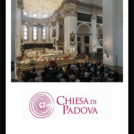
ordinazioni presbiterali 28 maggio 2022
« Previous Image
Next Image »
FACEBOOK
Diocesi Di Padova
TWITTER
Tweets by diocesipadova