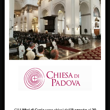
« Previous Image
Next Image »
FACEBOOK
Diocesi Di Padova
TWITTER
Tweets by diocesipadova
INSTAGRAM
Gli
Uffici di Curia
sono chiusi dall’
8 agosto
al
20