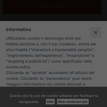
e-
mail
*
Informativa
Utilizziamo cookie o tecnologie simili per
finalità tecniche e, con il tuo consenso, anche per
altre finalità ("interazioni e funzionalità semplici",
"miglioramento dell'esperienza", "misurazione" e
"targeting e pubblicità") come specificato nella
HOME
CONTATTI
cookie policy.
Cliccando su "accetta" acconsenti all'utilizzo dei
ORARIO UFFICI DI CURIA: DAL LUNEDÌ AL VENERDÌ DALLE 9
cookie. Cliccando su "personalizza" puoi avere
maggiori informazioni sui cookie utilizzati e
ALLE 12.30
personalizzare le tue preferenze. Cliccando su
"rifiuta" o chiudendo questa informativa proseguirai
Questo sito fa uso dei cookie soltanto per facilitare la
Copyright ©
Diocesi Padova
. All Rights Reserved.
Note Legali
|
la navigazione installando i soli cookie tecnici.
navigazione
Info
Non mostrare più
Privacy
|
Cookie policy