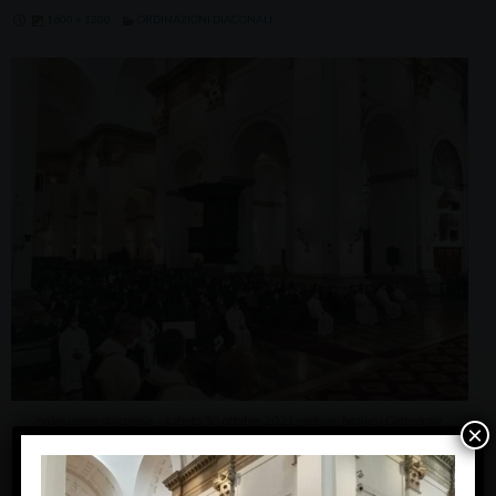
1600 × 1200
ORDINAZIONI DIACONALI
ordinazione diaconale – sabato 30 ottobre 2021 padova, basilica Cattedrale
×
ordinazione diaconale – sabato 30 ottobre 2021
padova, basilica Cattedrale