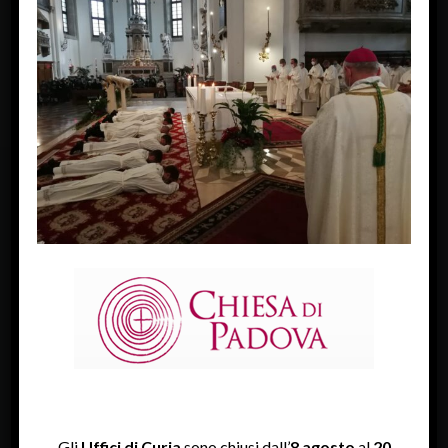
« Previous Image
Next Image »
FACEBOOK
Diocesi Di Padova
TWITTER
Tweets by diocesipadova
INSTAGRAM
Gli
Uffici di Curia
sono chiusi dall’
8 agosto
al
20