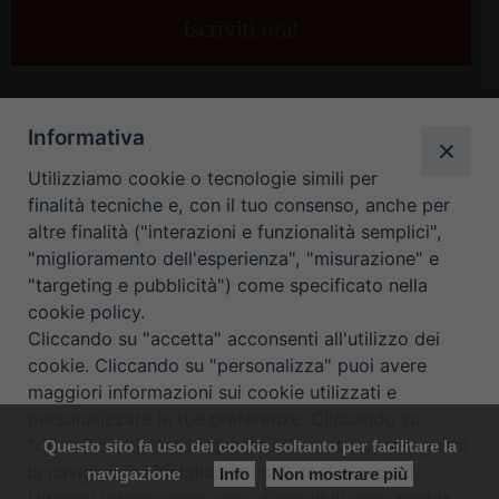
e-
mail
*
Informativa
Utilizziamo cookie o tecnologie simili per
finalità tecniche e, con il tuo consenso, anche per
altre finalità ("interazioni e funzionalità semplici",
"miglioramento dell'esperienza", "misurazione" e
"targeting e pubblicità") come specificato nella
HOME
CONTATTI
cookie policy.
Cliccando su "accetta" acconsenti all'utilizzo dei
ORARIO UFFICI DI CURIA: DAL LUNEDÌ AL VENERDÌ DALLE 9
cookie. Cliccando su "personalizza" puoi avere
maggiori informazioni sui cookie utilizzati e
ALLE 12.30
personalizzare le tue preferenze. Cliccando su
"rifiuta" o chiudendo questa informativa proseguirai
Questo sito fa uso dei cookie soltanto per facilitare la
Copyright ©
Diocesi Padova
. All Rights Reserved.
Note Legali
|
la navigazione installando i soli cookie tecnici.
navigazione
Info
Non mostrare più
Privacy
|
Cookie policy