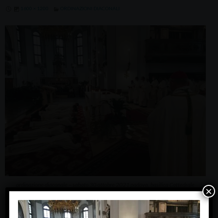
1600 × 1200
ORDINAZIONI DIACONALI
ordinazione diaconale – sabato 30 ottobre 2021 padova, basilica Cattedrale
×
ordinazione diaconale – sabato 30 ottobre 2021
padova, basilica Cattedrale