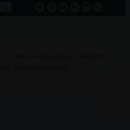
twitter
facebook-
youtube
Flickr
instagram
RSS
alt
E
NEWS
MODULISTICA
CONTATTI
AIUTO
DIVENTARE CRISTIANO