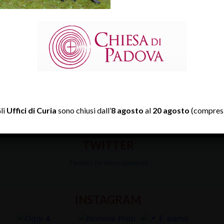
li
Uffici di Curia
sono chiusi dall’
8 agosto
al
20 agosto
(compresi
TWITTER
Tweets by diocesipadova
INSTAGRAM