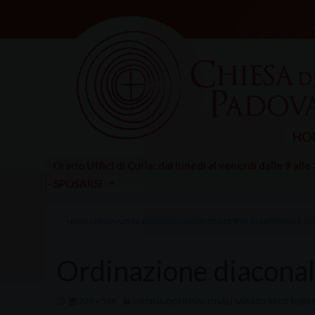
Skip
to
content
HO
Orario Uffici di Curia: dal lunedì al venerdì dalle 9 alle
SPOSARSI
HOME
»
ORDINAZIONI DIACONALI SABATO 30 OTTOBRE IN CATTEDRALE. GE
Ordinazione diacona
770 × 578
ORDINAZIONI DIACONALI SABATO 30 OTTOBRE 