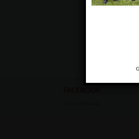
G
FACEBOOK
Diocesi Di Padova