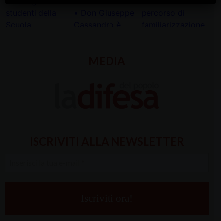
MEDIA
ISCRIVITI ALLA NEWSLETTER
Inserisci
la
tua
e-
mail
*