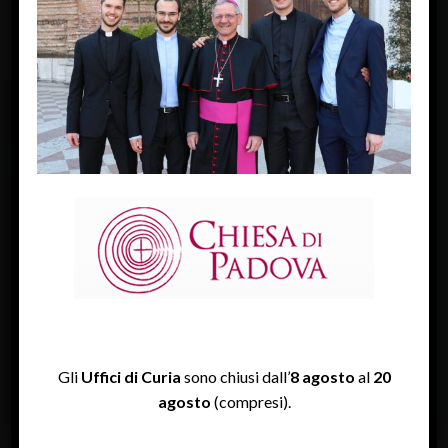
FACEBOOK
Diocesi Di Padova
TWITTER
Tweets by diocesipadova
INSTAGRAM
Gli
Uffici di Curia
sono chiusi dall’
8 agosto
al
20
agosto
(compresi).