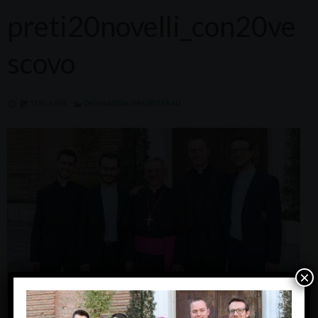
preti20novelli_con20ve
scovo
1150 × 654
ORDINAZIONI PRESBITERALI
×