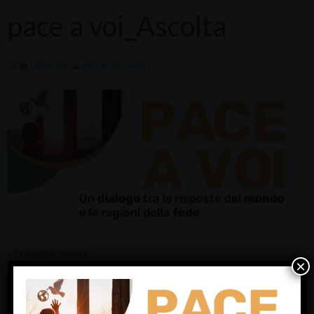
pace a voi_Ascolta
1224 × 574
PACE A VOI – AUDIO
« Previous Image
×