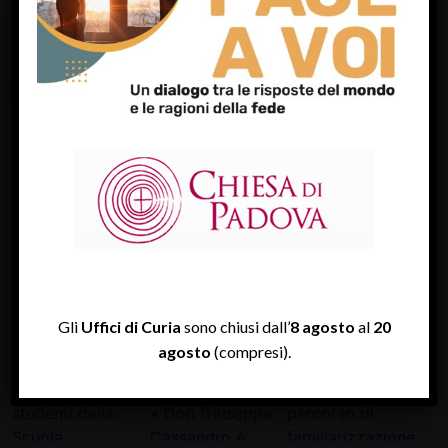
FACEBOOK
Diocesi Di Padova
TWITTER
Tweets by diocesipadova
INSTAGRAM
Gli
Uffici di Curia
sono chiusi dall’
8 agosto
al
20
agosto
(compresi).