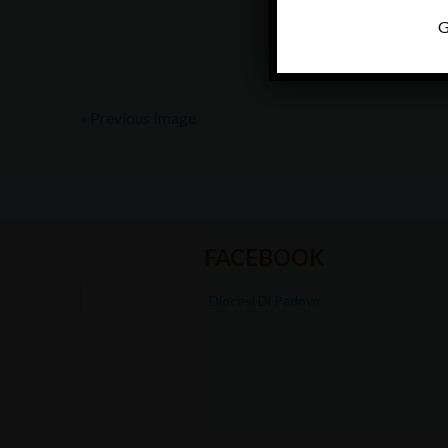
G
« Previous Image
FACEBOOK
Diocesi Di Padova