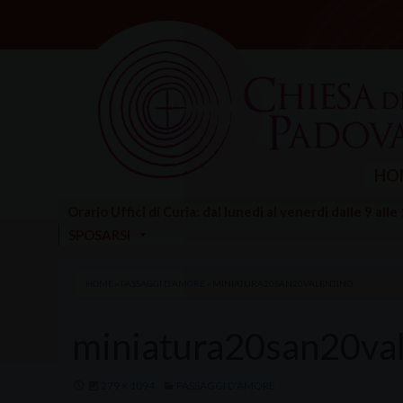
Skip
to
content
HO
Orario Uffici di Curia: dal lunedì al venerdì dalle 9 alle
SPOSARSI
HOME
»
PASSAGGI D'AMORE
»
MINIATURA20SAN20VALENTINO
miniatura20san20val
279 × 1094
PASSAGGI D'AMORE