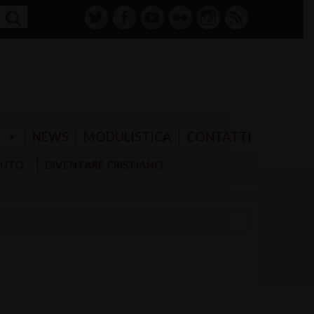
twitter
facebook-
youtube
Flickr
instagram
RSS
alt
E
NEWS
MODULISTICA
CONTATTI
AIUTO
DIVENTARE CRISTIANO