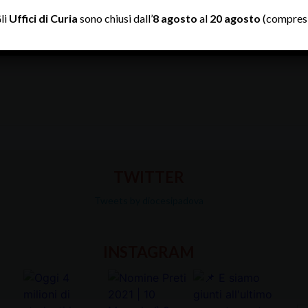
li
Uffici di Curia
sono chiusi dall’
8 agosto
al
20 agosto
(compresi
TWITTER
Tweets by diocesipadova
INSTAGRAM