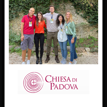
FACEBOOK
Diocesi Di Padova
TWITTER
Tweets by diocesipadova