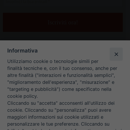
la
tua
e-
mail
*
Informativa
Utilizziamo cookie o tecnologie simili per
finalità tecniche e, con il tuo consenso, anche per
altre finalità ("interazioni e funzionalità semplici",
"miglioramento dell'esperienza", "misurazione" e
"targeting e pubblicità") come specificato nella
HOME
CONTATTI
cookie policy.
Cliccando su "accetta" acconsenti all'utilizzo dei
ORARIO UFFICI DI CURIA: DAL LUNEDÌ AL VENERDÌ DALLE 9
cookie. Cliccando su "personalizza" puoi avere
maggiori informazioni sui cookie utilizzati e
ALLE 12.30
personalizzare le tue preferenze. Cliccando su