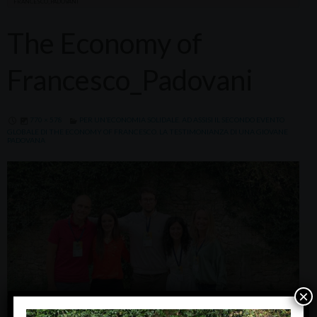
FRANCESCO_PADOVANI
The Economy of
Francesco_Padovani
770 × 578
PER UN’ECONOMIA SOLIDALE. AD ASSISI IL SECONDO EVENTO
GLOBALE DI THE ECONOMY OF FRANCESCO. LA TESTIMONIANZA DI UNA GIOVANE
PADOVANA
×