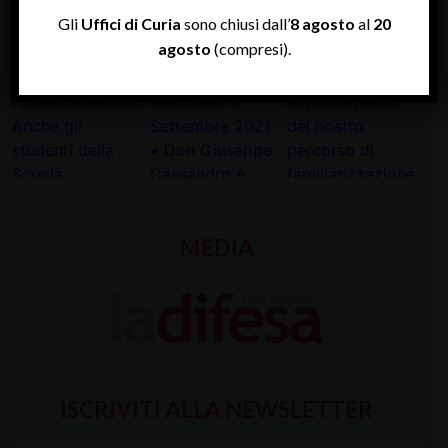
INSTAGRAM
Gli
Uffici di Curia
sono chiusi dall’
8 agosto
al
20
agosto
(compresi).
MEDIA
ISCRIVITI ALLA NEWSLETTER
Inserisci