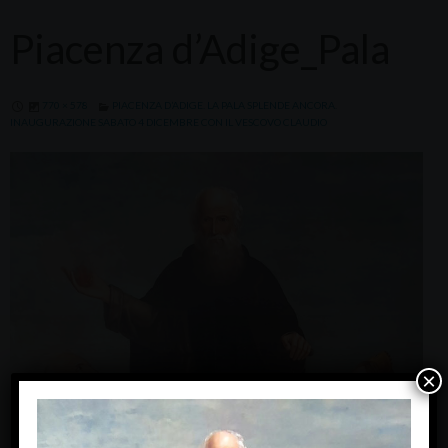
Piacenza d’Adige_Pala
770 × 578
PIACENZA D’ADIGE. LA PALA SPLENDE ANCORA.
INAUGURAZIONE SABATO 4 DICEMBRE CON IL VESCOVO CLAUDIO
×