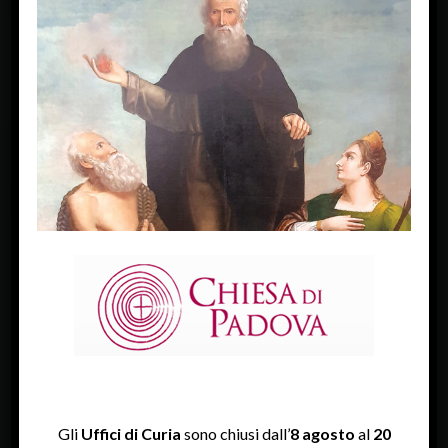
FACEBOOK
Diocesi Di Padova
TWITTER
Tweets by diocesipadova
INSTAGRAM
Gli
Uffici di Curia
sono chiusi dall’
8 agosto
al
20