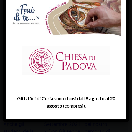
FACEBOOK
Diocesi Di Padova
TWITTER
Tweets by diocesipadova
INSTAGRAM
Gli
Uffici di Curia
sono chiusi dall’
8 agosto
al
20
agosto
(compresi).