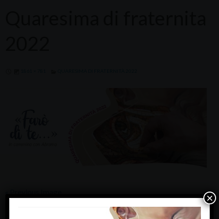
Quaresima di fraternita
2022
1861 × 781
QUARESIMA DI FRATERNITÀ 2022
« Previous Image
×