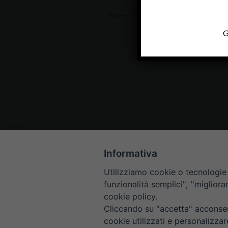
Diocesi Di Padova
G
Informativa
Utilizziamo cookie o tecnologie s
funzionalità semplici", "miglior
cookie policy.
Cliccando su "accetta" acconsent
cookie utilizzati e personalizza