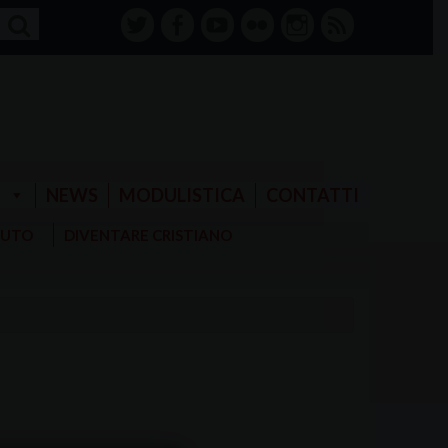
twitter
facebook-
youtube
Flickr
instagram
RSS
alt
E
NEWS
MODULISTICA
CONTATTI
AIUTO
DIVENTARE CRISTIANO