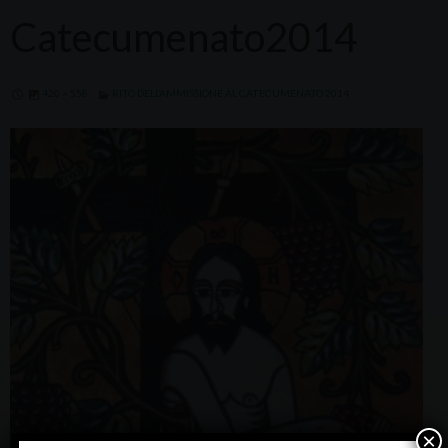
Catecumenato2014
420 × 558
RITO DELL’AMMISSIONE AL CATECUMENATO 2014
×