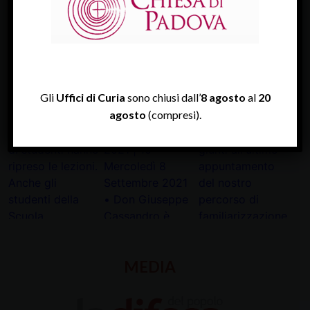
TWITTER
Tweets by diocesipadova
Gli
Uffici di Curia
sono chiusi dall’
8 agosto
al
20
INSTAGRAM
agosto
(compresi).
MEDIA