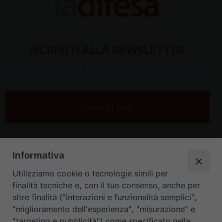
ISCRIVITI ALLA NEWSLETTER
Inserisci
la
tua
e-
mail
*
Informativa
Utilizziamo cookie o tecnologie simili per
finalità tecniche e, con il tuo consenso, anche per
altre finalità ("interazioni e funzionalità semplici",
"miglioramento dell'esperienza", "misurazione" e
"targeting e pubblicità") come specificato nella