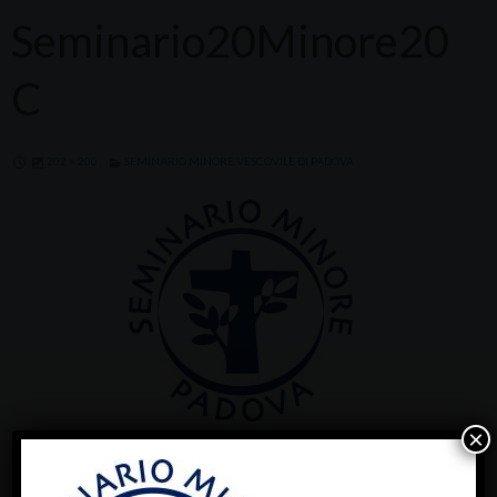
Seminario20Minore20
C
202 × 200
SEMINARIO MINORE VESCOVILE DI PADOVA
×
« Previous Image
Next Image »