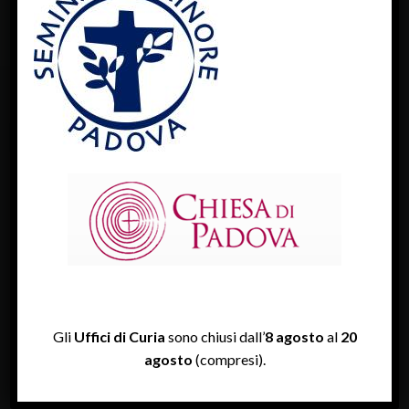
FACEBOOK
Diocesi Di Padova
TWITTER
Tweets by diocesipadova
INSTAGRAM
Gli
Uffici di Curia
sono chiusi dall’
8 agosto
al
20
agosto
(compresi).