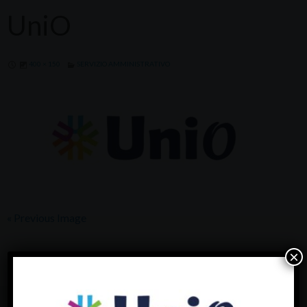
UniO
400 × 150
SERVIZIO AMMINISTRATIVO
« Previous Image
×