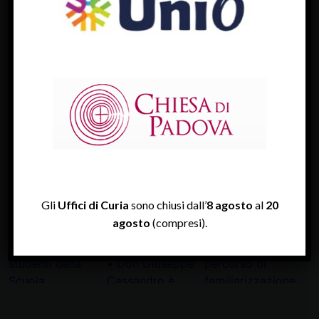
FACEBOOK
Diocesi Di Padova
TWITTER
Tweets by diocesipadova
INSTAGRAM
Gli
Uffici di Curia
sono chiusi dall’
8 agosto
al
20
agosto
(compresi).