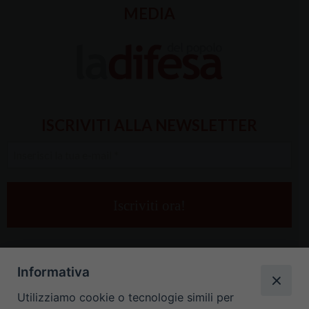
MEDIA
ISCRIVITI ALLA NEWSLETTER
Inserisci
la
tua
e-
mail
*
Informativa
Utilizziamo cookie o tecnologie simili per