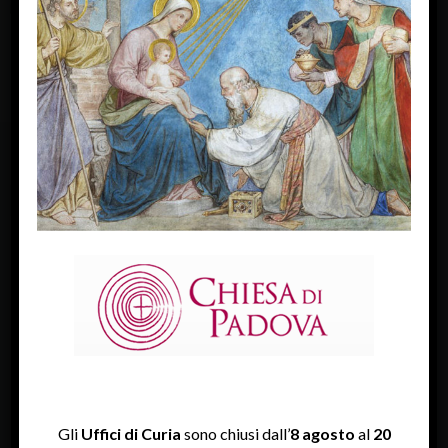
FACEBOOK
Diocesi Di Padova
TWITTER
Tweets by diocesipadova
INSTAGRAM
Gli
Uffici di Curia
sono chiusi dall’
8 agosto
al
20