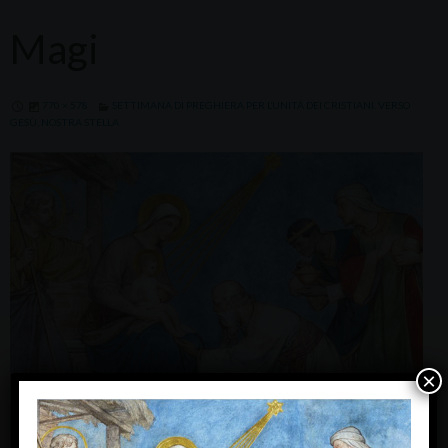
Magi
770 × 578
SETTIMANA DI PREGHIERA PER L’UNITÀ DEI CRISTIANI. VERSO
GESÙ, NOSTRA STELLA
×