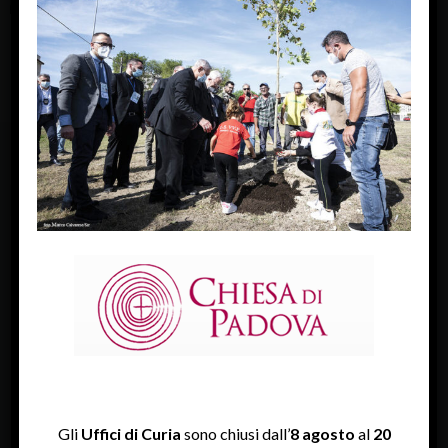
FACEBOOK
Diocesi Di Padova
TWITTER
Tweets by diocesipadova
INSTAGRAM
Gli
Uffici di Curia
sono chiusi dall’
8 agosto
al
20