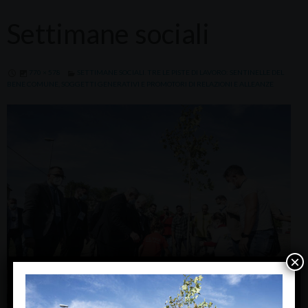
Settimane sociali
770 × 578
SETTIMANE SOCIALI. TRE LE PISTE DI LAVORO: SENTINELLE DEL
BENE COMUNE, SOGGETTI GENERATIVI E PROMOTORI DI RELAZIONI E ALLEANZE
×