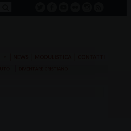
twitter
facebook-
youtube
Flickr
instagram
RSS
alt
E
NEWS
MODULISTICA
CONTATTI
AIUTO
DIVENTARE CRISTIANO