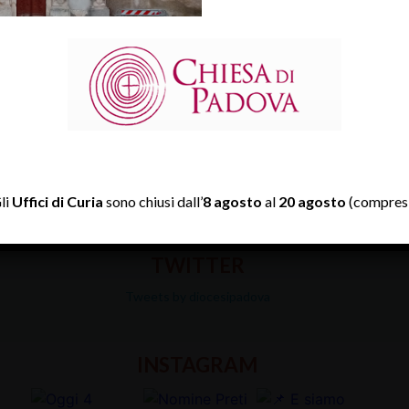
li
Uffici di Curia
sono chiusi dall’
8 agosto
al
20 agosto
(compresi
TWITTER
Tweets by diocesipadova
INSTAGRAM