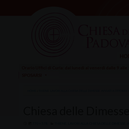
Skip
to
content
HO
Orario Uffici di Curia: dal lunedì al venerdì dalle 9 alle
SPOSARSI
HOME
»
THIENE. LAVORI ALLA CHIESA DELLE DIMESSE. AVVIATI A OTTOBRE 
Chiesa delle Dimess
770 × 578
THIENE. LAVORI ALLA CHIESA DELLE DIMESSE. 