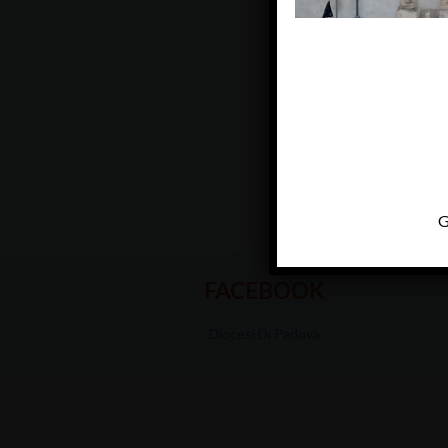
G
FACEBOOK
Diocesi Di Padova