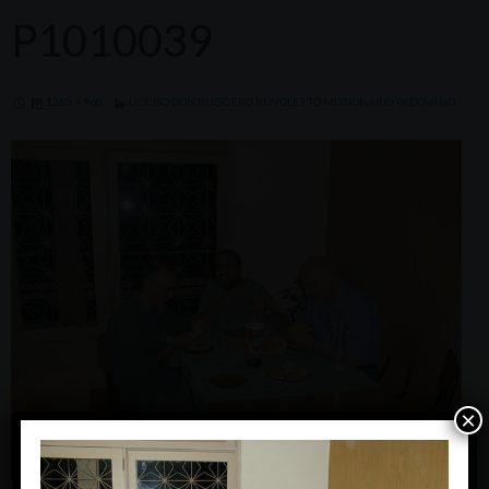
P1010039
1280 × 960
UCCISO DON RUGGERO RUVOLETTO MISSIONARIO PADOVANO
×