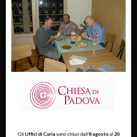
Next Image »
FACEBOOK
Diocesi Di Padova
TWITTER
Tweets by diocesipadova
INSTAGRAM
Gli
Uffici di Curia
sono chiusi dall’
8 agosto
al
20