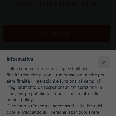
ISCRIVITI ALLA NEWSLETTER
Inserisci
la
tua
e-
mail
*
Informativa
Utilizziamo cookie o tecnologie simili per
finalità tecniche e, con il tuo consenso, anche per
altre finalità ("interazioni e funzionalità semplici",
"miglioramento dell'esperienza", "misurazione" e
"targeting e pubblicità") come specificato nella
HOME
CONTATTI
cookie policy.
Cliccando su "accetta" acconsenti all'utilizzo dei
ORARIO UFFICI DI CURIA: DAL LUNEDÌ AL VENERDÌ DALLE 9
cookie. Cliccando su "personalizza" puoi avere