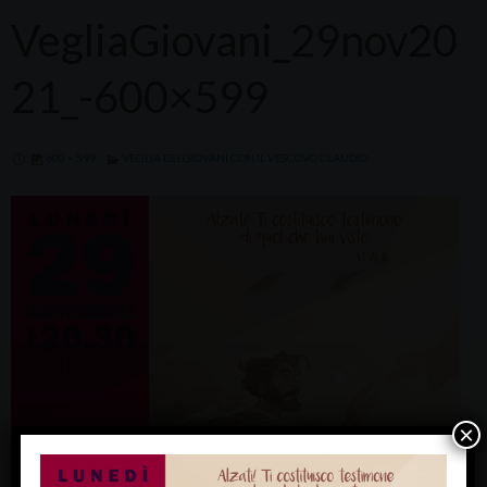
VegliaGiovani_29nov20
21_-600×599
600 × 599
VEGLIA DEI GIOVANI CON IL VESCOVO CLAUDIO
×