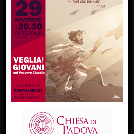
FACEBOOK
Diocesi Di Padova
TWITTER
Tweets by diocesipadova