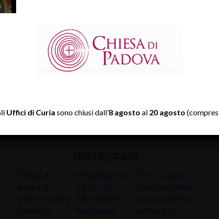
TWITTER
li
Uffici di Curia
sono chiusi dall’
8 agosto
al
20 agosto
(compresi
Tweets by diocesipadova
INSTAGRAM
In
la