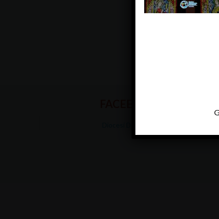
FACEBOOK
G
Diocesi Di Padova