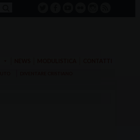
twitter
facebook-
youtube
Flickr
instagram
RSS
alt
E
NEWS
MODULISTICA
CONTATTI
AIUTO
DIVENTARE CRISTIANO