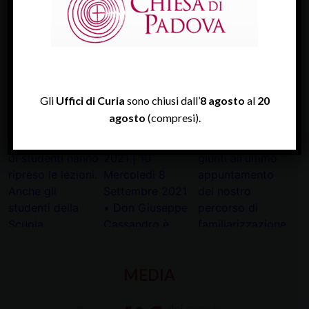
TWITTER
Tweets by diocesipadova
Gli
Uffici di Curia
sono chiusi dall’
8 agosto
al
20
INSTAGRAM
agosto
(compresi).
MEDIA