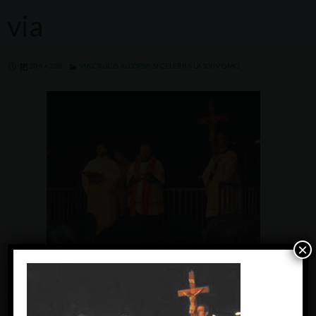
via
304 × 220
VIA CRUCIS ALL'OPSA, SI CELEBRA LA XXIV GMG
×