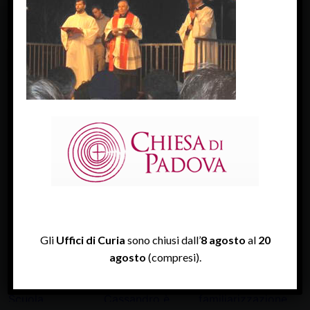
FACEBOOK
Diocesi Di Padova
TWITTER
Tweets by diocesipadova
INSTAGRAM
Gli
Uffici di Curia
sono chiusi dall’
8 agosto
al
20
agosto
(compresi).