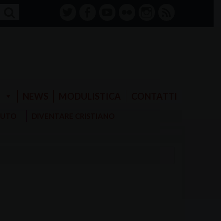
twitter
facebook-
youtube
Flickr
instagram
RSS
alt
E
NEWS
MODULISTICA
CONTATTI
AIUTO
DIVENTARE CRISTIANO