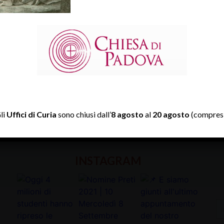
TWITTER
li
Uffici di Curia
sono chiusi dall’
8 agosto
al
20 agosto
(compresi
Tweets by diocesipadova
INSTAGRAM
In
la