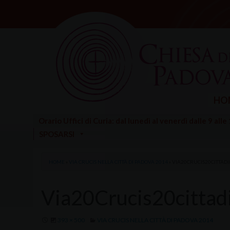
Skip
to
content
HO
Orario Uffici di Curia: dal lunedì al venerdì dalle 9 alle
SPOSARSI
HOME
»
VIA CRUCIS NELLA CITTÀ DI PADOVA 2014
»
VIA20CRUCIS20CITTAD
Via20Crucis20citta
393 × 500
VIA CRUCIS NELLA CITTÀ DI PADOVA 2014