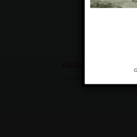
FACEBOOK
G
Diocesi Di Padova