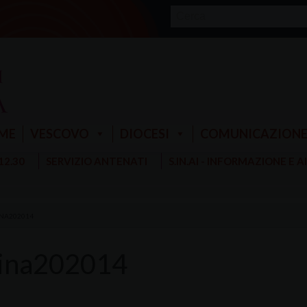
ME
VESCOVO
DIOCESI
COMUNICAZION
 12.30
SERVIZIO ANTENATI
S.IN.AI - INFORMAZIONE E 
INA202014
dina202014