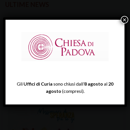
ULTIME NEWS
×
VEGLIA DIOCESANA PER IL LAVORO 2026
Il lavoro e l’edificazione della pace è…
Gli
Uffici di Curia
sono chiusi dall’
8 agosto
al
20
agosto
(compresi).