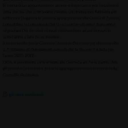
Si tratta di un appuntamento atteso e importante per i movimenti
della diocesi che si ritrovano insieme con il
vescovo Antonio
per
rafforzare i legami e la comune appartenenza alla Chiesa di Padova,
consolidare la comunione che si va costruendo anno dopo anno,
ringraziare Dio dei doni ricevuti rivisitandone alcuni ricevuti in
quest’anno e fare festa insieme.
Il titolo scelto per la Giornata:
Amati da Dio e santi per chiamata (Rm
1,7)
richiama gli
Orientamenti pastorali
che la diocesi si è data per
l'anno 2010-2011.
Oltre ai movimenti sono invitati alla Giornata anche le parrocchie,
gli operatori pastorali e tutte le aggregazioni laicali presenti nella
Consulta diocesana.
giornata-movimenti