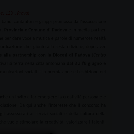
ne: 123… Prova!
r band, cantautori e gruppi promosso dall’associazione
a
,
Provincia e Comune di Padova
e in media partner
one per dare voce a musica e parole di numerose realtà
municazione
che, giunto alla sesta edizione,
dopo aver
e alla partnership con la Diocesi di Padova
(
Centro
stival
si terrà nella città antoniana
dal 3 all’8 giugno
e
unicazioni sociali – la premiazione e l’esibizione dei
nche un invito a far emergere la creatività personale e
ociazione. Da qui anche l’interesse che il concorso ha
i assessorati ai servizi sociali e della cultura della
 vuole stimolare la creatività, valorizzare i talenti,