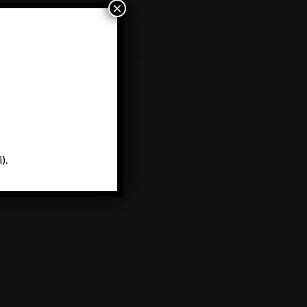
×
A
).