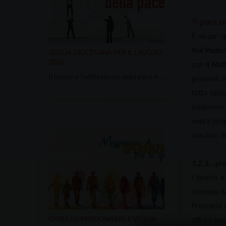
Ti piace c
È un po’ q
Noi Pado
VEGLIA DIOCESANA PER IL LAVORO
2026
con
il Mat
Il lavoro e l’edificazione della pace è…
giovanili 
fatto tapp
padovano 
vedrà prop
vincitori 
1,2,3… pr
i talenti 
riscosso d
Provincia 
GIUBILEO MISSIONARIO E VEGLIA
offrire oc