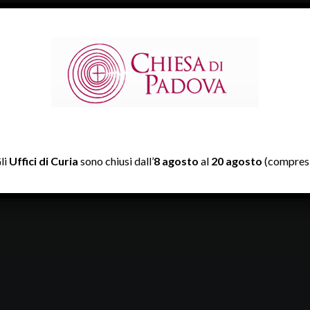
dettagli e regolamento di 123… Prova! sul sito
www.123prova.it
a-Presentazione-FdC_sintetica_PER-CONF-STAMPA-123-PROV
ova
li
Uffici di Curia
sono chiusi dall’
8 agosto
al
20 agosto
(compresi