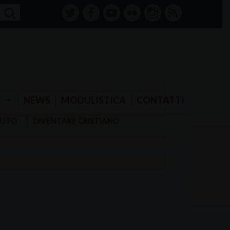
twitter
facebook-
youtube
Flickr
instagram
RSS
alt
E
NEWS
MODULISTICA
CONTATTI
AIUTO
DIVENTARE CRISTIANO