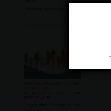
D’INVIO
“Missionari di speranza tra le genti”
Modalità, 
è…
Sched
3...-pr
G
ASSEMBLEA E GIUBILEO IN DIOCESI
CON CATECHISTI,
ACCOMPAGNATORI ED EDUCATORI –
POSTI ESAURITI
È fissata sabato 17 maggio 2025 dalle
ore 9.00 alle…