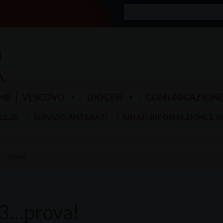
ME
VESCOVO
DIOCESI
COMUNICAZION
 12.30
SERVIZIO ANTENATI
S.IN.AI - INFORMAZIONE E 
2,3…PROVA!
,3…prova!