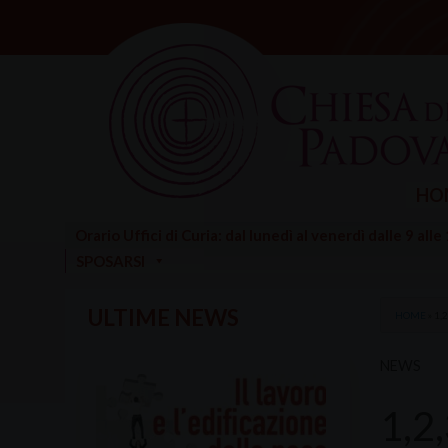
Skip
to
content
HO
Orario Uffici di Curia: dal lunedì al venerdì dalle 9 alle
SPOSARSI
ULTIME NEWS
HOME
»
1,
NEWS
1,2