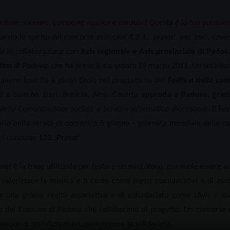
antare, suonare, comporre musica e canzoni? Questa è la tua occasio
uesto lo spirito del concorso musicale
1,2,3… prova!
per voci, cove
va
in collaborazione con
Avis regionale e Avis provinciale di Padov
tino di Padova
, che ha preso il via sabato 19 marzo 2011. Un’occasi
italiane inserita a pieno titolo nel programma del
Festival della co
a a Salerno, Bari, Brescia, Alba, Caserta
approda a Padova, grazi
della Comunicazione sociale
e
Servizio informatico diocesano
). Il Fe
rio nella serata di domenica 5 giugno – giornata mondiale delle com
del concorso
123…Prova!
ova!
è la frase utilizzata per testare un microfono, ma vuole essere a
e valorizzare la musica e il canto come mezzi comunicativi e di ass
a una grossa realtà associativa e di volontariato come l’Avis e dagl
e del Comune di Padova che collaborano al progetto. Un concorso che
casione di socializzazione, promuovere la solidarietà.