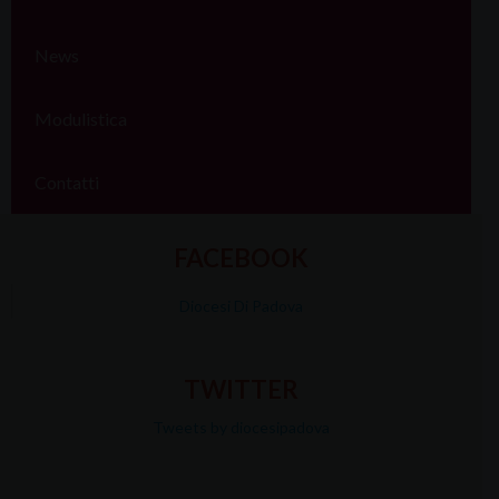
News
Modulistica
Contatti
FACEBOOK
Diocesi Di Padova
TWITTER
Tweets by diocesipadova