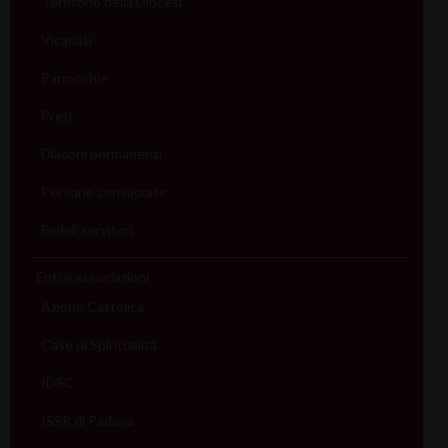
Territorio della Diocesi
Vicariati
Parrocchie
Preti
Diaconi permanenti
Persone consacrate
Fedeli servitori
Enti e associazioni
Azione Cattolica
Case di Spiritualità
IDSC
ISSR di Padova