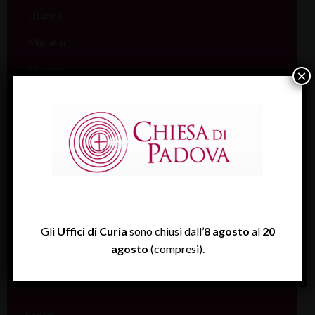
Liturgia
Migranti
Missione
×
Pellegrinaggi
Salute
Scuola
Sociale e Lavoro
FISP
Sport (Csi Padova)
Gli
Uffici di Curia
sono chiusi dall’
8 agosto
al
20
agosto
(compresi).
Vita consacrata
Vocazioni