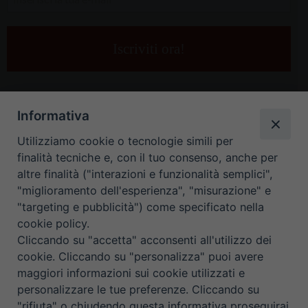
la
tua
e-
mail
*
Informativa
Utilizziamo cookie o tecnologie simili per
finalità tecniche e, con il tuo consenso, anche per
altre finalità ("interazioni e funzionalità semplici",
"miglioramento dell'esperienza", "misurazione" e
"targeting e pubblicità") come specificato nella
HOME
CONTATTI
cookie policy.
Cliccando su "accetta" acconsenti all'utilizzo dei
ORARIO UFFICI DI CURIA: DAL LUNEDÌ AL VENERDÌ DALLE 9
cookie. Cliccando su "personalizza" puoi avere
maggiori informazioni sui cookie utilizzati e
ALLE 12.30
personalizzare le tue preferenze. Cliccando su
"rifiuta" o chiudendo questa informativa proseguirai