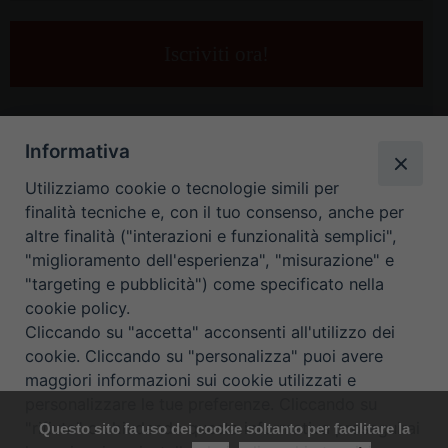
tua
e-
mail
*
Informativa
Utilizziamo cookie o tecnologie simili per
finalità tecniche e, con il tuo consenso, anche per
altre finalità ("interazioni e funzionalità semplici",
"miglioramento dell'esperienza", "misurazione" e
"targeting e pubblicità") come specificato nella
HOME
CONTATTI
cookie policy.
Cliccando su "accetta" acconsenti all'utilizzo dei
ORARIO UFFICI DI CURIA: DAL LUNEDÌ AL VENERDÌ DALLE 9
cookie. Cliccando su "personalizza" puoi avere
maggiori informazioni sui cookie utilizzati e
ALLE 12.30
personalizzare le tue preferenze. Cliccando su
"rifiuta" o chiudendo questa informativa proseguirai
Questo sito fa uso dei cookie soltanto per facilitare la
Copyright ©
Diocesi Padova
. All Rights Reserved.
Note Legali
|