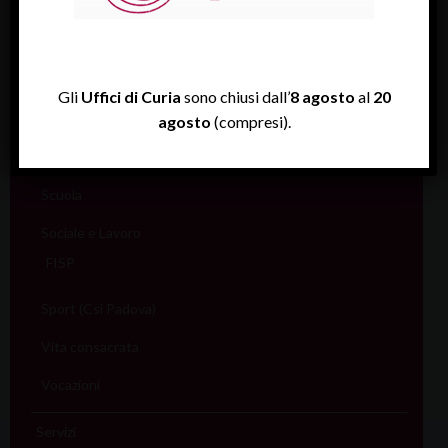
Liturgia
Migranti
Missione
Gli
Uffici di Curia
sono chiusi dall’
8 agosto
al
20
Pellegrinaggi
agosto
(compresi).
Salute
Scuola
Sociale e Lavoro
FISP
Sport (Csi Padova)
Vita consacrata
Vocazioni
Servizi