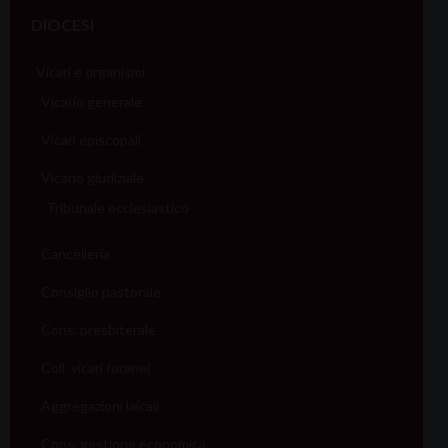
DIOCESI
Vicari e organismi
Vicario generale
Vicari episcopali
Vicario giudiziale
Tribunale ecclesiastico
Cancelleria
Consiglio pastorale
Cons. presbiterale
Coll. vicari foranei
Aggregazioni laicali
Cons. gestione economica