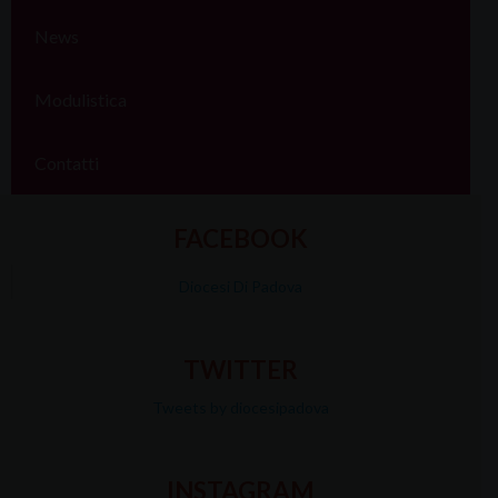
News
Modulistica
Contatti
FACEBOOK
Diocesi Di Padova
TWITTER
Tweets by diocesipadova
INSTAGRAM