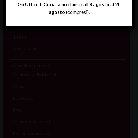
Rendiconti
Gli
Uffici di Curia
sono chiusi dall’
8 agosto
al
20
agosto
(compresi).
Economato
Informatico
Legale
Servizio Cassa
Comunità e persone
Territorio della Diocesi
Vicariati
Parrocchie
Preti
Diaconi permanenti
Persone consacrate