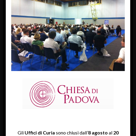
Next Image »
FACEBOOK
Diocesi Di Padova
TWITTER
Tweets by diocesipadova
INSTAGRAM
Gli
Uffici di Curia
sono chiusi dall’
8 agosto
al
20