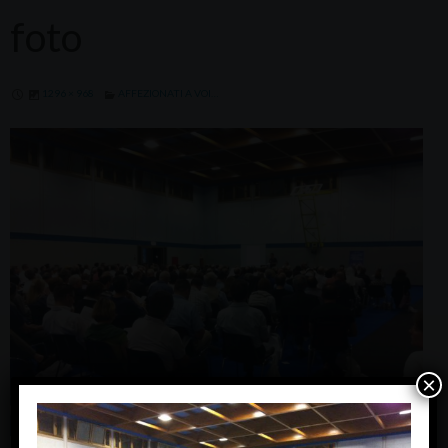
foto
1296 × 968
AFFEZIONATI A VOI…
×