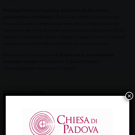
Positivo il bilancio tracciato da don Paolo Zaramella,
coordinatore del Sinodo:
«Dopo aver chiarito la proposta del
vescovo Claudio e come immaginiamo che si svolgerà al Sinodo
sono sorte decine di domande ed è cresciuto l’entusiasmo. Mi ha
commosso il momento finale, nel quale i ragazzi si sono presentati
attraverso una frase della scrittura in cui si riconoscono».
Presente all’incontro anche
il vicario per la pastorale don
Leopoldo Voltan
che ha portato ai giovani i saluti e
l’incoraggiamento del vescovo Claudio.
Foto: Nicolò Capuzzo
×
in evidenza