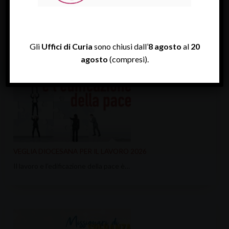
ULTIME NEWS
Gli
Uffici di Curia
sono chiusi dall’
8 agosto
al
20
agosto
(compresi).
VEGLIA DIOCESANA PER IL LAVORO 2026
Il lavoro e l’edificazione della pace è…