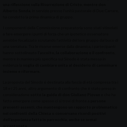
una riflessione sulla Risurrezione di Cristo
,
mentre don
Alberto Sonda
, in servizio presso l’unità pastorale di Due Carrare,
ha condotto la prima dinamica di gruppo.
I componenti della Commissione preparatoria sono stati stimolati
a fare emergere i punti di forza che un ipotetico osservatore
avrebbe focalizzato scrutando l’attività del loro gruppo dal buco di
una serratura. Tra le risorse emerse dalla dinamica, i partecipanti
hanno sottolineato
l’ascolto, la collaborazione e il confronto
,
mentre in maniera più specifica sul Sinodo è stata messa in
evidenza la
voglia di cambiare unita al desiderio di camminare
insieme e riformare.
La proposta del Sinodo è destinata alla fascia di età compresa tra i
18 e i 25 anni, altro argomento di confronto che è stato preso in
considerazione
sotto la guida di don Giuliano Piovan
e che ha
fatto emergere come spesso ci si trovi di fronte a
persone
presenti-assenti, che mantengono un rapporto problematico
nei confronti della Chiesa o conservano ricordi positivi
dell’esperienza fatta in parrocchia, anche se ormai
accantonata.