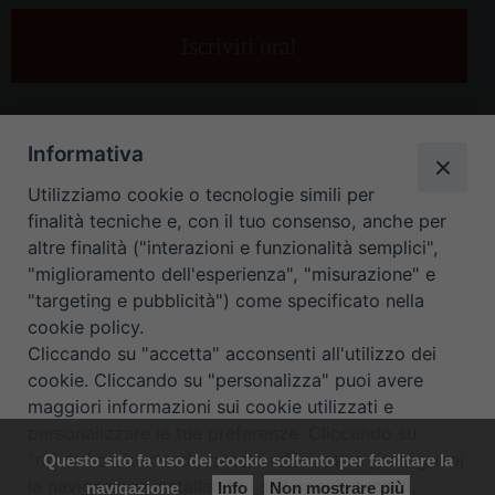
tua
e-
mail
*
Informativa
Utilizziamo cookie o tecnologie simili per
finalità tecniche e, con il tuo consenso, anche per
altre finalità ("interazioni e funzionalità semplici",
"miglioramento dell'esperienza", "misurazione" e
"targeting e pubblicità") come specificato nella
HOME
CONTATTI
cookie policy.
Cliccando su "accetta" acconsenti all'utilizzo dei
ORARIO UFFICI DI CURIA: DAL LUNEDÌ AL VENERDÌ DALLE 9
cookie. Cliccando su "personalizza" puoi avere
maggiori informazioni sui cookie utilizzati e
ALLE 12.30
personalizzare le tue preferenze. Cliccando su
"rifiuta" o chiudendo questa informativa proseguirai
Questo sito fa uso dei cookie soltanto per facilitare la
Copyright ©
Diocesi Padova
. All Rights Reserved.
Note Legali
|
la navigazione installando i soli cookie tecnici.
navigazione
Info
Non mostrare più
Privacy
|
Cookie policy