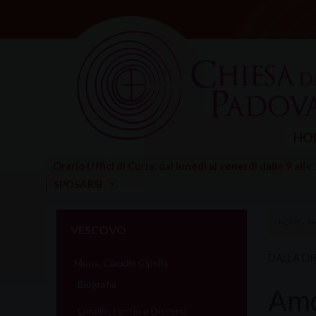
Skip
to
content
HO
Orario Uffici di Curia: dal lunedì al venerdì dalle 9 alle
SPOSARSI
HOME
»
AM
VESCOVO
DALLA DI
Mons. Claudio Cipolla
Biografia
Amor
Omelie, Lectio e Discorsi