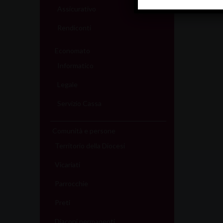
Assicurativo
Rendiconti
Economato
Informatico
Legale
Servizio Cassa
Comunità e persone
Territorio della Diocesi
Vicariati
Parrocchie
Preti
Diaconi permanenti