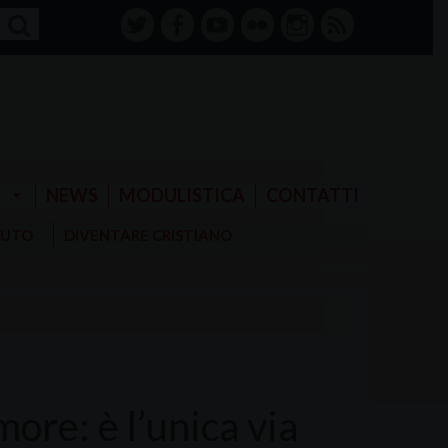
twitter
facebook-
youtube
Flickr
instagram
RSS
alt
E
NEWS
MODULISTICA
CONTATTI
AIUTO
DIVENTARE CRISTIANO
more: è l’unica via