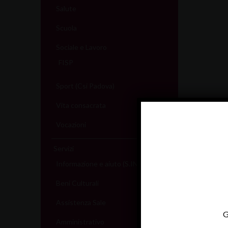
Salute
Scuola
Sociale e Lavoro
FISP
Sport (Csi Padova)
Vita consacrata
Vocazioni
Servizi
Informazione e aiuto (S.IN.AI)
Beni Culturali
Assistenza Sale
G
Amministrativo