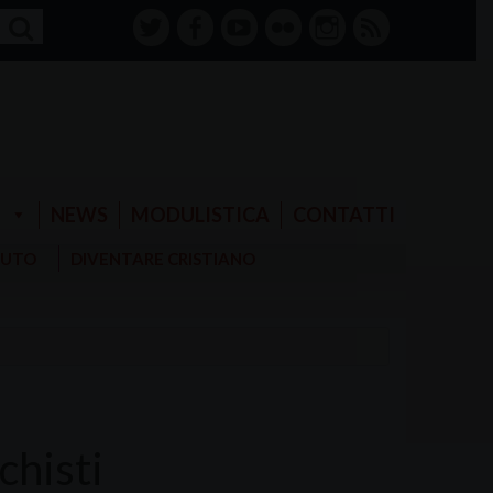
twitter
facebook-
youtube
Flickr
instagram
RSS
alt
E
NEWS
MODULISTICA
CONTATTI
AIUTO
DIVENTARE CRISTIANO
chisti