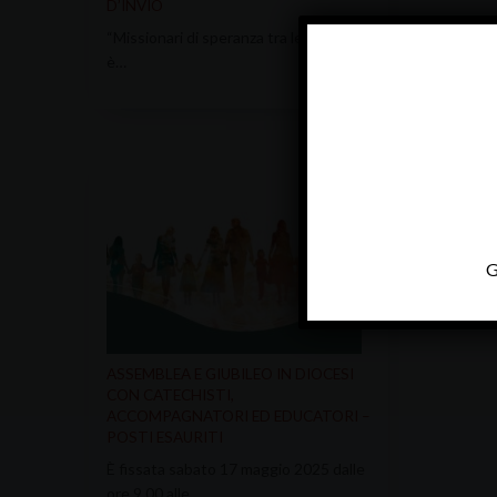
D’INVIO
“Missionari di speranza tra le genti”
è…
G
ASSEMBLEA E GIUBILEO IN DIOCESI
CON CATECHISTI,
ACCOMPAGNATORI ED EDUCATORI –
POSTI ESAURITI
È fissata sabato 17 maggio 2025 dalle
ore 9.00 alle…