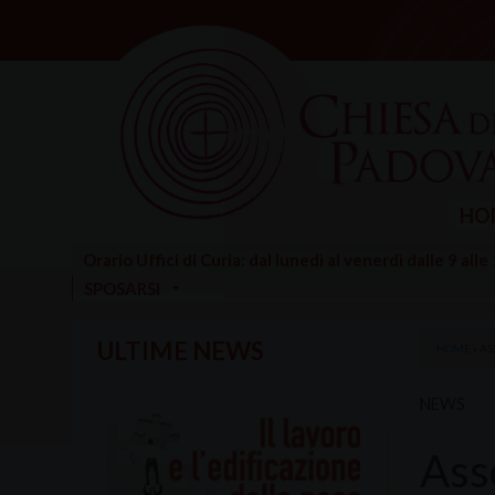
Skip
to
content
HO
Orario Uffici di Curia: dal lunedì al venerdì dalle 9 alle
SPOSARSI
ULTIME NEWS
HOME
»
AS
NEWS
Ass