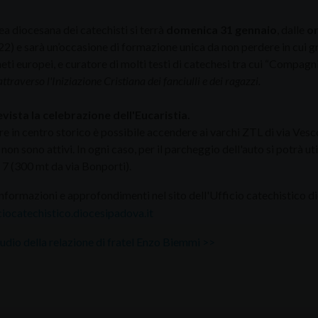
a diocesana dei catechisti si terrà
domenica 31 gennaio
, dalle
or
2) e sarà un’occasione di formazione unica da non perdere in cui g
eti europei, e curatore di molti testi di catechesi tra cui “Compagni
traverso l'Iniziazione Cristiana dei fanciulli e dei ragazzi.
vista la celebrazione dell'Eucaristia.
re in centro storico è possibile accendere ai varchi ZTL di via Ves
on sono attivi. In ogni caso, per il parcheggio dell'auto si potrà uti
7 (300 mt da via Bonporti).
informazioni e approfondimenti nel sito dell'Ufficio catechistico di
iocatechistico.diocesipadova.it
audio della relazione di fratel Enzo Biemmi >>