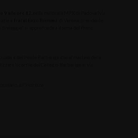
e 9 alle ore 12
, nella multisala MPX di Padova (via
razie a
fratel Enzo Biemmi
, di Verona, presidente
 di viaggio”, si approfondirà il tema del
Primo
covado e del Ponte Barbarigo che al mattino della
lizzare il cortile del Collegio Barbarigo in via
ocesano, all'indirizzo