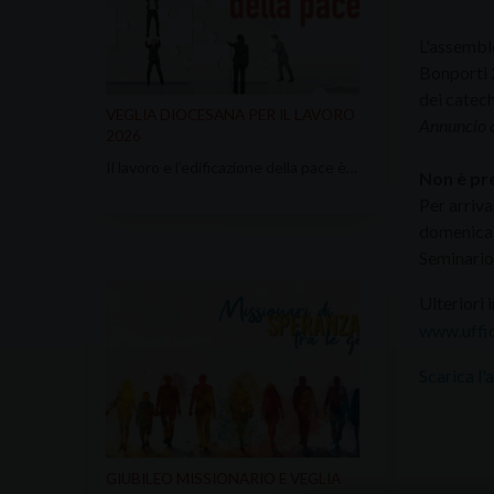
L'assemble
Bonporti 2
dei catech
VEGLIA DIOCESANA PER IL LAVORO
Annuncio at
2026
Il lavoro e l’edificazione della pace è…
Non è pre
Per arriva
domenica n
Seminario 
Ulteriori 
www.uffic
Scarica l'
GIUBILEO MISSIONARIO E VEGLIA