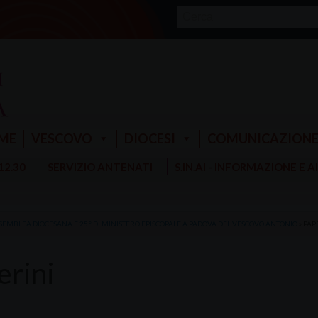
ME
VESCOVO
DIOCESI
COMUNICAZION
 12.30
SERVIZIO ANTENATI
S.IN.AI - INFORMAZIONE E 
SEMBLEA DIOCESANA E 25° DI MINISTERO EPISCOPALE A PADOVA DEL VESCOVO ANTONIO
»
PAP
erini