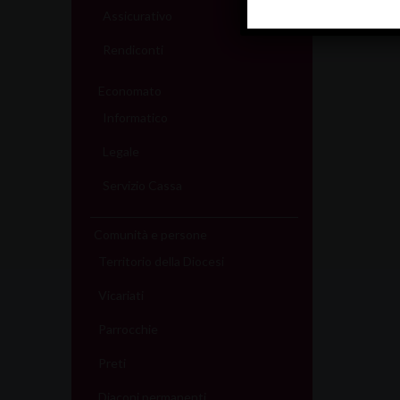
Assicurativo
Rendiconti
Economato
Informatico
Legale
Servizio Cassa
Comunità e persone
Territorio della Diocesi
Vicariati
Parrocchie
Preti
Diaconi permanenti