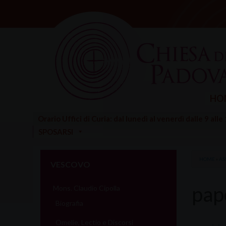
Skip
to
content
HO
Orario Uffici di Curia: dal lunedì al venerdì dalle 9 alle
SPOSARSI
HOME
»
AS
VESCOVO
pap
Mons. Claudio Cipolla
Biografia
Omelie, Lectio e Discorsi