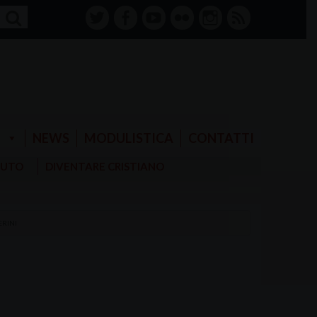
twitter
facebook-
youtube
Flickr
instagram
RSS
alt
E
NEWS
MODULISTICA
CONTATTI
AIUTO
DIVENTARE CRISTIANO
ERINI