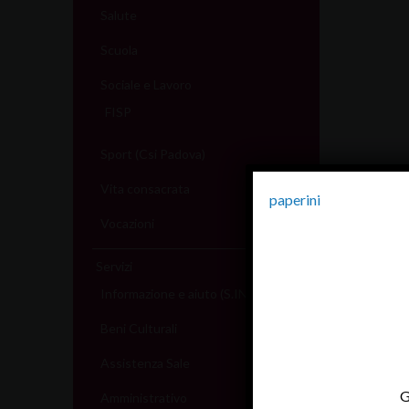
Salute
Scuola
Sociale e Lavoro
FISP
Sport (Csi Padova)
Vita consacrata
paperini
Vocazioni
Servizi
Informazione e aiuto (S.IN.AI)
Beni Culturali
Assistenza Sale
G
Amministrativo