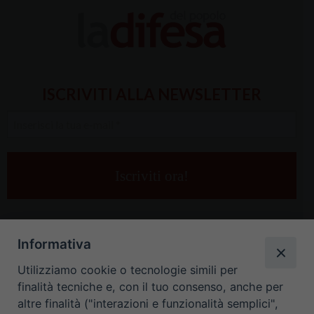
ISCRIVITI ALLA NEWSLETTER
Inserisci
la
tua
e-
mail
*
Informativa
Utilizziamo cookie o tecnologie simili per
finalità tecniche e, con il tuo consenso, anche per
altre finalità ("interazioni e funzionalità semplici",