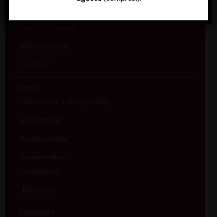
FISP
Sport (Csi Padova)
Vita consacrata
Vocazioni
Servizi
Informazione e aiuto (S.IN.AI)
Beni Culturali
Assistenza Sale
Amministrativo
Assicurativo
Rendiconti
Economato