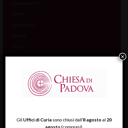
Comunicazione
Cultura
Ecumenismo
Famiglia
Giovani
×
Liturgia
Migranti
Missione
Pellegrinaggi
Salute
Scuola
Gli
Uffici di Curia
sono chiusi dall’
8 agosto
al
20
Sociale e Lavoro
agosto
(compresi).