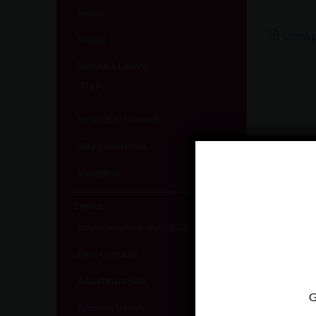
Salute
Unità 
Scuola
Sociale e Lavoro
FISP
Sport (Csi Padova)
Vita consacrata
Vocazioni
Servizi
Informazione e aiuto (S.IN.AI)
Beni Culturali
Assistenza Sale
G
Amministrativo