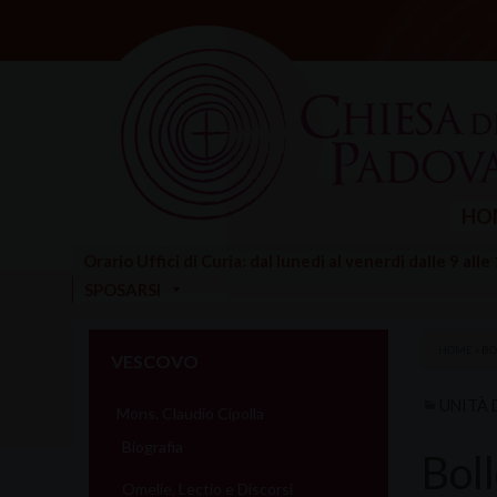
Skip
to
content
HO
Orario Uffici di Curia: dal lunedì al venerdì dalle 9 alle
SPOSARSI
HOME
»
BO
VESCOVO
UNITÀ 
Mons. Claudio Cipolla
Biografia
Boll
Omelie, Lectio e Discorsi