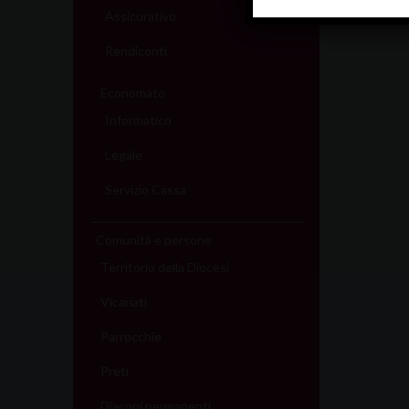
Assicurativo
Rendiconti
Economato
Informatico
Legale
Servizio Cassa
Comunità e persone
Territorio della Diocesi
Vicariati
Parrocchie
Preti
Diaconi permanenti