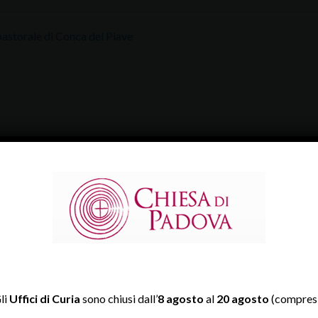
pastorale di Conca del Piave
li
Uffici di Curia
sono chiusi dall’
8 agosto
al
20 agosto
(compresi