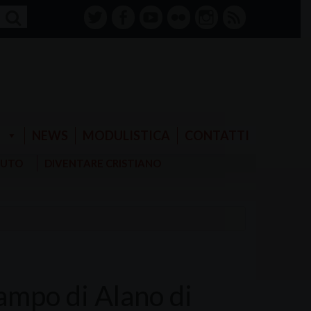
twitter
facebook-
youtube
Flickr
instagram
RSS
alt
E
NEWS
MODULISTICA
CONTATTI
AIUTO
DIVENTARE CRISTIANO
Campo di Alano di