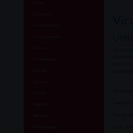
Carità
Catechesi
Vic
Catecumenato
Unità
Comunicazione
Cultura
Unità pas
Sito Web:
Ecumenismo
http://ww
Famiglia
download 
Giovani
Quindicin
Liturgia
Alano di 
Migranti
Campo di 
Missione
Pellegrinaggi
Fener: 10