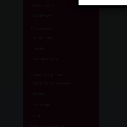
Assicurativo
Rendiconti
Economato
Informatico
Legale
Servizio Cassa
Comunità e persone
Territorio della Diocesi
Vicariati
Parrocchie
Preti
Diaconi permanenti