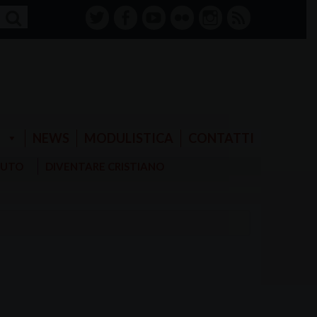
twitter
facebook-
youtube
Flickr
instagram
RSS
alt
E
NEWS
MODULISTICA
CONTATTI
AIUTO
DIVENTARE CRISTIANO