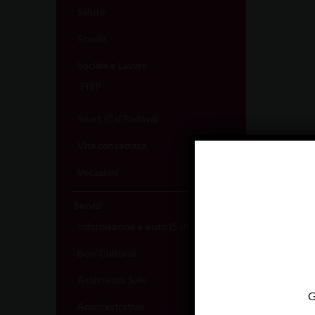
Salute
Scuola
Sociale e Lavoro
FISP
Sport (Csi Padova)
Vita consacrata
Vocazioni
Servizi
Informazione e aiuto (S.IN.AI)
Beni Culturali
Assistenza Sale
G
Amministrativo