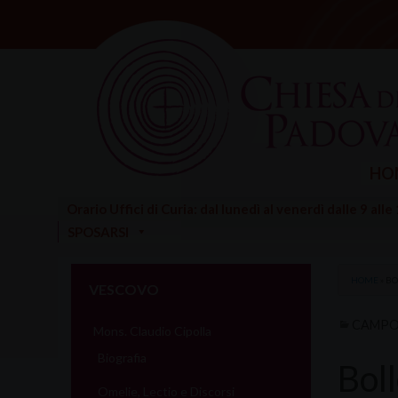
Skip
to
content
HO
Orario Uffici di Curia: dal lunedì al venerdì dalle 9 alle
SPOSARSI
HOME
»
BO
VESCOVO
CAMPO
Mons. Claudio Cipolla
Biografia
Bol
Omelie, Lectio e Discorsi