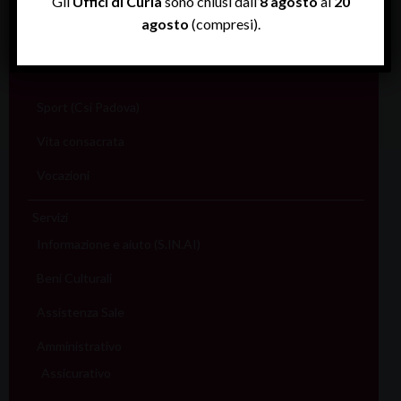
Gli
Uffici di Curia
sono chiusi dall’
8 agosto
al
20
Scuola
agosto
(compresi).
Sociale e Lavoro
FISP
Sport (Csi Padova)
Vita consacrata
Vocazioni
Servizi
Informazione e aiuto (S.IN.AI)
Beni Culturali
Assistenza Sale
Amministrativo
Assicurativo