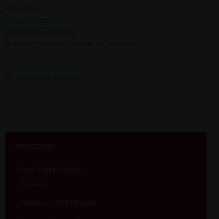
Sito Web:
http://caltana.it
download consentito
Si trova in chiesa e in 5 negozi del territorio.
Comunità in cammino
VESCOVO
Mons. Claudio Cipolla
Biografia
Omelie, Lectio e Discorsi