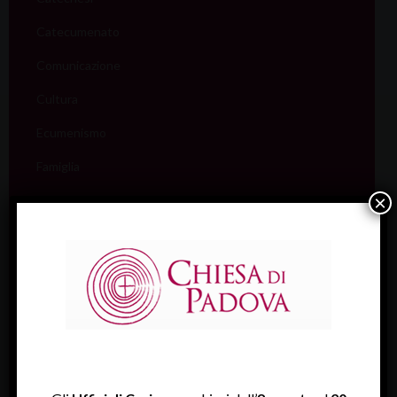
Catecumenato
Comunicazione
Cultura
Ecumenismo
Famiglia
×
Giovani
Liturgia
Migranti
Missione
Pellegrinaggi
Salute