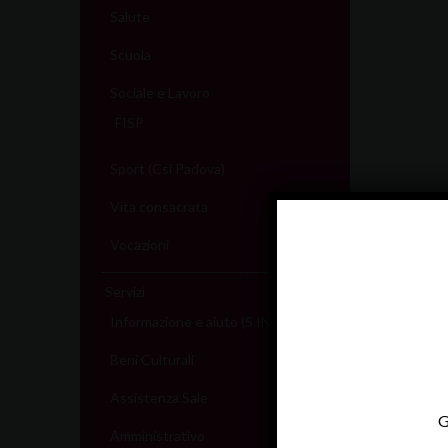
Salute
Scuola
Sociale e Lavoro
FISP
Sport (Csi Padova)
Vita consacrata
Vocazioni
Servizi
Informazione e aiuto (S.IN.AI)
Beni Culturali
Assistenza Sale
G
Amministrativo