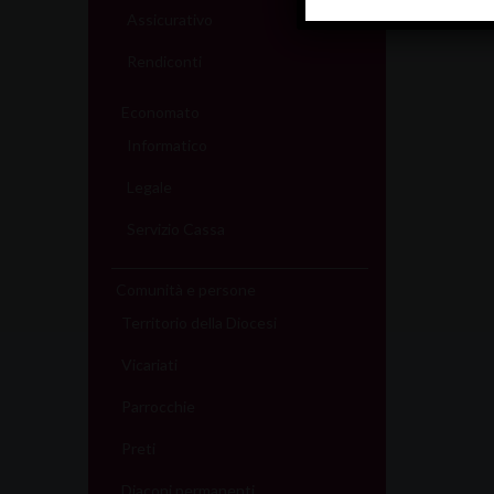
Assicurativo
Rendiconti
Economato
Informatico
Legale
Servizio Cassa
Comunità e persone
Territorio della Diocesi
Vicariati
Parrocchie
Preti
Diaconi permanenti