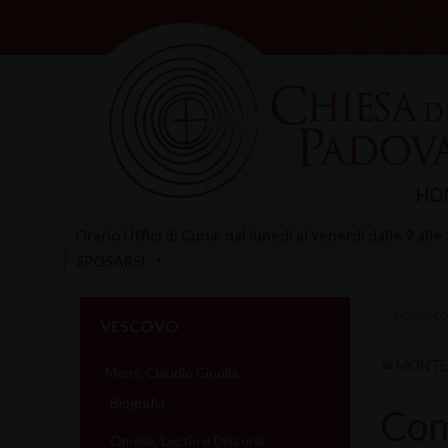
Skip
to
content
HO
Orario Uffici di Curia: dal lunedì al venerdì dalle 9 alle
SPOSARSI
HOME
»
CO
VESCOVO
MONTE
Mons. Claudio Cipolla
Biografia
Com
Omelie, Lectio e Discorsi