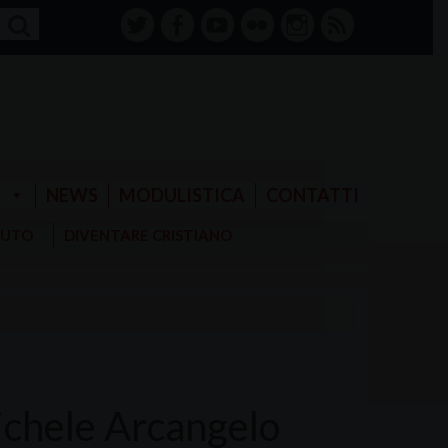
twitter
facebook-
youtube
Flickr
instagram
RSS
alt
E
NEWS
MODULISTICA
CONTATTI
AIUTO
DIVENTARE CRISTIANO
ichele Arcangelo