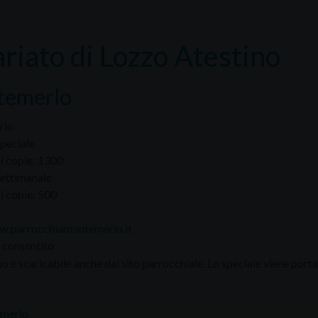
ariato di Lozzo Atestino
emerlo
rlo
peciale
 copie: 1300
ettimanale
 copie: 500
w.parrocchiamontemerlo.it
consentito
ino è scaricabile anche dal sito parrocchiale. Lo speciale viene porta
merlo