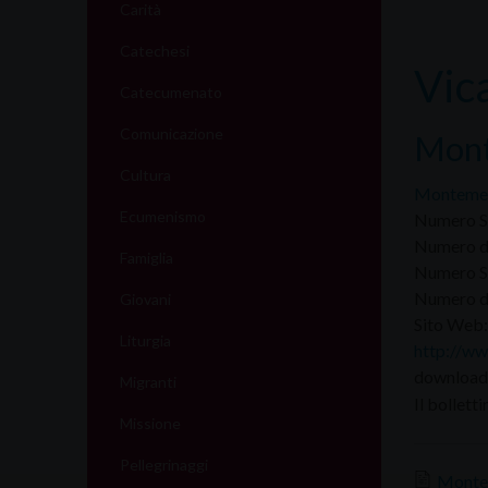
Carità
Catechesi
Vic
Catecumenato
Comunicazione
Mont
Cultura
Monteme
Ecumenismo
Numero S
Numero di
Famiglia
Numero S
Numero di
Giovani
Sito Web:
Liturgia
http://ww
download 
Migranti
Il bollett
Missione
Pellegrinaggi
Monte