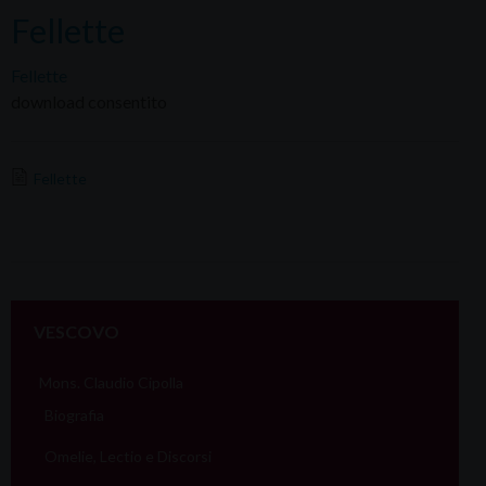
Fellette
Fellette
download consentito
Fellette
VESCOVO
Mons. Claudio Cipolla
Biografia
Omelie, Lectio e Discorsi