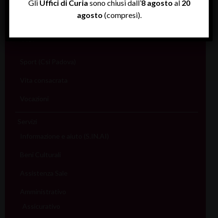
Gli
Uffici di Curia
sono chiusi dall’
8 agosto
al
20
Scuola
agosto
(compresi).
Sociale e Lavoro
FISP
Sport (Csi Padova)
Vita consacrata
Vocazioni
Servizi
Informazione e aiuto (S.IN.AI)
Beni Culturali
Assistenza Sale
Amministrativo
Assicurativo