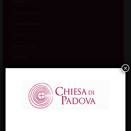
Catechesi
Catecumenato
Comunicazione
Cultura
Ecumenismo
Famiglia
×
Giovani
Liturgia
Migranti
Missione
Pellegrinaggi
Salute