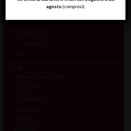
agosto
(compresi).
Sociale e Lavoro
FISP
Sport (Csi Padova)
Vita consacrata
Vocazioni
Servizi
Informazione e aiuto (S.IN.AI)
Beni Culturali
Assistenza Sale
Amministrativo
Assicurativo
Rendiconti