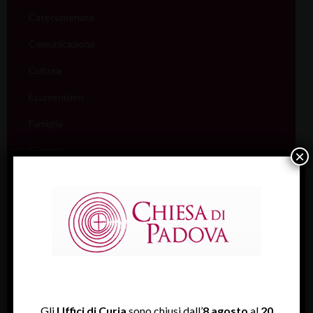
Catecumenato
Comunicazione
Cultura
Ecumenismo
Famiglia
Giovani
×
Liturgia
Migranti
Missione
Pellegrinaggi
Salute
Scuola
Gli
Uffici di Curia
sono chiusi dall’
8 agosto
al
20