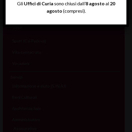
Gli
Uffici di Curia
sono chiusi dall’
8 agosto
al
20
Scuola
agosto
(compresi).
Sociale e Lavoro
FISP
Sport (Csi Padova)
Vita consacrata
Vocazioni
Servizi
Informazione e aiuto (S.IN.AI)
Beni Culturali
Assistenza Sale
Amministrativo
Assicurativo