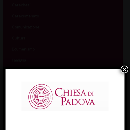
Catechesi
Catecumenato
Comunicazione
Cultura
Ecumenismo
Famiglia
×
Giovani
Liturgia
Migranti
Missione
Pellegrinaggi
Salute