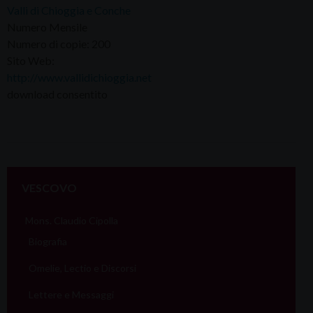
Valli di Chioggia e Conche
Numero Mensile
Numero di copie: 200
Sito Web:
http://www.vallidichioggia.net
download consentito
VESCOVO
Mons. Claudio Cipolla
Biografia
Omelie, Lectio e Discorsi
Lettere e Messaggi