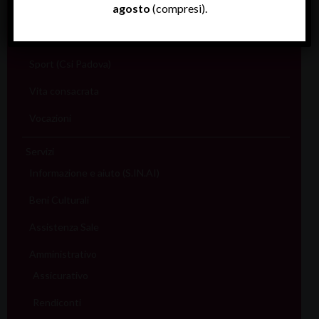
agosto
(compresi).
Sociale e Lavoro
FISP
Sport (Csi Padova)
Vita consacrata
Vocazioni
Servizi
Informazione e aiuto (S.IN.AI)
Beni Culturali
Assistenza Sale
Amministrativo
Assicurativo
Rendiconti