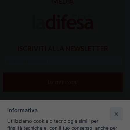
MEDIA
ISCRIVITI ALLA NEWSLETTER
Inserisci
la
tua
e-
mail
*
Informativa
Utilizziamo cookie o tecnologie simili per
finalità tecniche e, con il tuo consenso, anche per