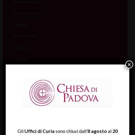
Catecumenato
Comunicazione
Cultura
Ecumenismo
Famiglia
Giovani
×
Liturgia
Migranti
Missione
Pellegrinaggi
Salute
Scuola
Gli
Uffici di Curia
sono chiusi dall’
8 agosto
al
20