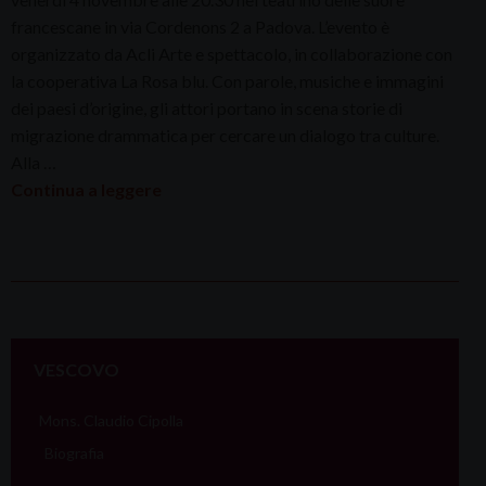
francescane in via Cordenons 2 a Padova. L’evento è
organizzato da Acli Arte e spettacolo, in collaborazione con
la cooperativa La Rosa blu. Con parole, musiche e immagini
dei paesi d’origine, gli attori portano in scena storie di
migrazione drammatica per cercare un dialogo tra culture.
Alla …
Continua a leggere
P
o
VESCOVO
s
t
Mons. Claudio Cipolla
N
Biografia
a