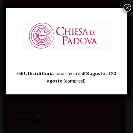
Salute
×
Scuola
Sociale e Lavoro
FISP
Sport (Csi Padova)
Vita consacrata
Vocazioni
Gli
Uffici di Curia
sono chiusi dall’
8 agosto
al
20
agosto
(compresi).
Servizi
Informazione e aiuto (S.IN.AI)
Beni Culturali
Assistenza Sale
Amministrativo