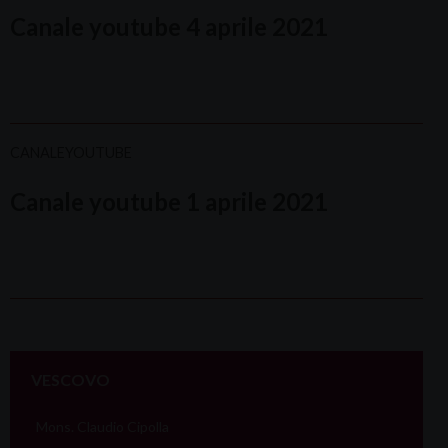
Canale youtube 4 aprile 2021
CANALEYOUTUBE
Canale youtube 1 aprile 2021
P
o
VESCOVO
s
t
Mons. Claudio Cipolla
N