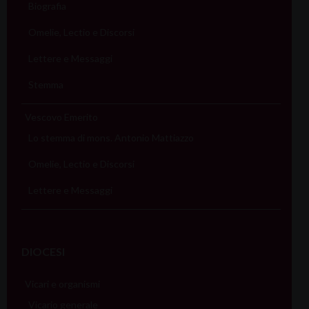
Biografia
a
Omelie, Lectio e Discorsi
v
i
Lettere e Messaggi
g
Stemma
a
t
Vescovo Emerito
i
Lo stemma di mons. Antonio Mattiazzo
o
Omelie, Lectio e Discorsi
n
Lettere e Messaggi
DIOCESI
Vicari e organismi
Vicario generale