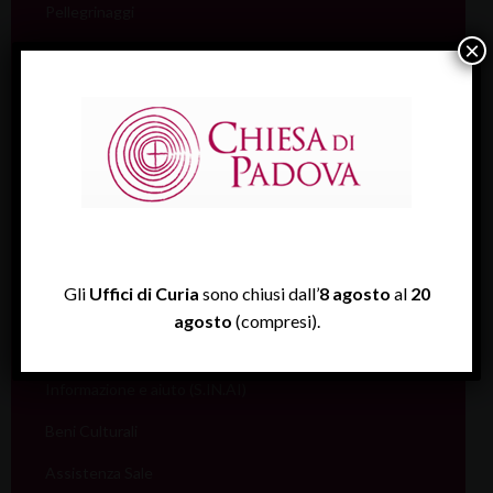
Pellegrinaggi
×
Salute
Scuola
Sociale e Lavoro
FISP
Sport (Csi Padova)
Vita consacrata
Gli
Uffici di Curia
sono chiusi dall’
8 agosto
al
20
Vocazioni
agosto
(compresi).
Servizi
Informazione e aiuto (S.IN.AI)
Beni Culturali
Assistenza Sale